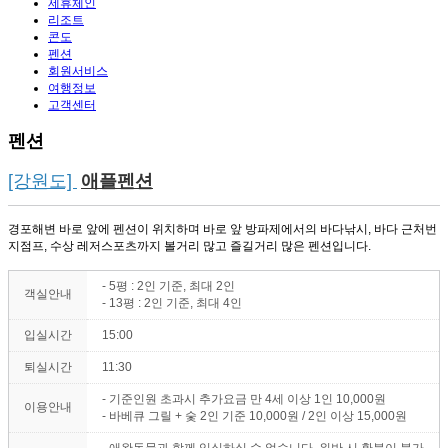
제휴체인
리조트
콘도
펜션
회원서비스
여행정보
고객센터
펜션
[강원도]
애플펜션
경포해변 바로 앞에 펜션이 위치하며 바로 앞 방파제에서의 바다낚시, 바다 근처번
지점프, 수상 레저스포츠까지 볼거리 많고 즐길거리 많은 펜션입니다.
- 5평 : 2인 기준, 최대 2인
객실안내
- 13평 : 2인 기준, 최대 4인
입실시간
15:00
퇴실시간
11:30
- 기준인원 초과시 추가요금 만 4세 이상 1인 10,000원
이용안내
- 바베큐 그릴 + 숯 2인 기준 10,000원 / 2인 이상 15,000원
- 애완동물과 함께 입실하실 수 없습니다. 위반 시 환불이 불가