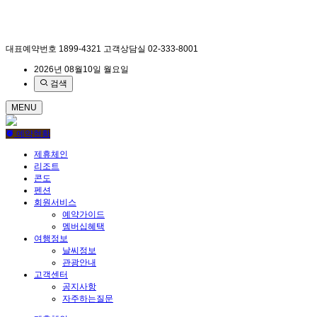
대표예약번호
1899-4321
고객상담실
02-333-8001
2026년 08월10일 월요일
검색
MENU
예약현황
제휴체인
리조트
콘도
펜션
회원서비스
예약가이드
멤버십혜택
여행정보
날씨정보
관광안내
고객센터
공지사항
자주하는질문