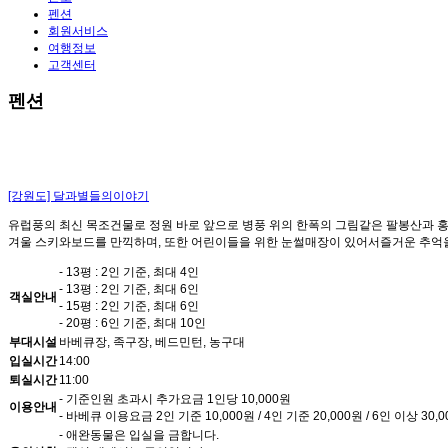
펜션
회원서비스
여행정보
고객센터
펜션
[강원도]
달과별들의이야기
유럽풍의 최신 목조건물로 정원 바로 앞으로 병풍 위의 한폭의 그림같은 팔봉산과 홍
겨울 스키와보드를 만끽하며, 또한 어린이들을 위한 눈썰매장이 있어서즐거운 추억을
- 13평 : 2인 기준, 최대 4인
- 13평 : 2인 기준, 최대 6인
객실안내
- 15평 : 2인 기준, 최대 6인
- 20평 : 6인 기준, 최대 10인
부대시설
바베큐장, 족구장, 베드민턴, 농구대
입실시간
14:00
퇴실시간
11:00
- 기준인원 초과시 추가요금 1인당 10,000원
이용안내
- 바베큐 이용요금 2인 기준 10,000원 / 4인 기준 20,000원 / 6인 이상 30,
- 애완동물은 입실을 금합니다.