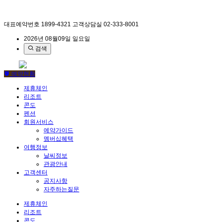
대표예약번호
1899-4321
고객상담실
02-333-8001
2026년 08월09일 일요일
검색
예약현황
제휴체인
리조트
콘도
펜션
회원서비스
예약가이드
멤버십혜택
여행정보
날씨정보
관광안내
고객센터
공지사항
자주하는질문
제휴체인
리조트
콘도