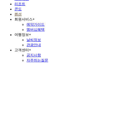
리조트
콘도
펜션
회원서비스
+
예약가이드
멤버십혜택
여행정보
+
날씨정보
관광안내
고객센터
+
공지사항
자주하는질문