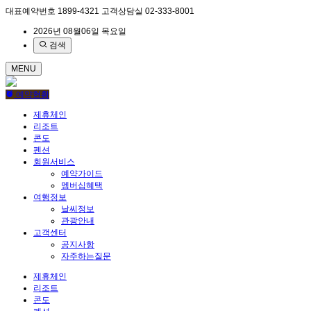
대표예약번호
1899-4321
고객상담실
02-333-8001
2026년 08월06일 목요일
검색
MENU
예약현황
제휴체인
리조트
콘도
펜션
회원서비스
예약가이드
멤버십혜택
여행정보
날씨정보
관광안내
고객센터
공지사항
자주하는질문
제휴체인
리조트
콘도