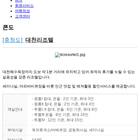
펜션
회원서비스
여행정보
고객센터
콘도
[충청도]
대천리조텔
대천해수욕장까지 도보 약 1분 거리에 위치하고 있어 최적의 휴가를 누릴 수 있는
실용성을 갖춘 리조텔입니다.
세미나실, 야외바비큐장을 비롯 인근 맛집 및 레져활동 할인서비스를 제공합니다.
- 원룸I 침대, 온돌 : 2인 기준, 최대 3인
- 원룸II 침대, 온돌 : 2인 기준, 최대 4인
객실안내
- 투룸I, II 침대, 온돌 : 6인 기준, 최대 8인
- 투룸III 온돌 : 8인 기준, 최대 10인
- 투룸IV : 12인 기준, 최대 15인
부대시설
옥외휴계소/바베큐장, 공동취사실, 세미나실
입실시간
14:00