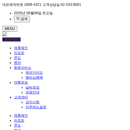
대표예약번호
1899-4321
고객상담실
02-333-8001
2026년 08월08일 토요일
검색
MENU
예약현황
제휴체인
리조트
콘도
펜션
회원서비스
예약가이드
멤버십혜택
여행정보
날씨정보
관광안내
고객센터
공지사항
자주하는질문
제휴체인
리조트
콘도