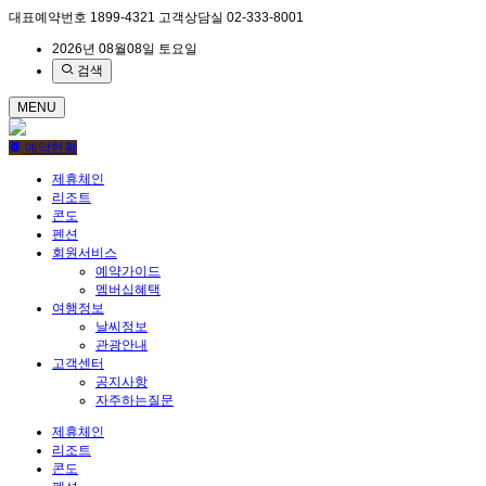
대표예약번호
1899-4321
고객상담실
02-333-8001
2026년 08월08일 토요일
검색
MENU
예약현황
제휴체인
리조트
콘도
펜션
회원서비스
예약가이드
멤버십혜택
여행정보
날씨정보
관광안내
고객센터
공지사항
자주하는질문
제휴체인
리조트
콘도