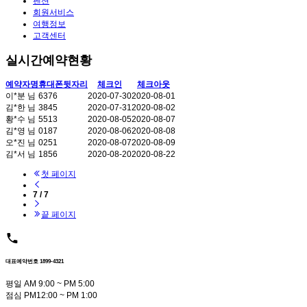
펜션
회원서비스
여행정보
고객센터
실시간예약현황
예약자명
휴대폰뒷자리
체크인
체크아웃
이*분 님
6376
2020-07-30
2020-08-01
김*한 님
3845
2020-07-31
2020-08-02
황*수 님
5513
2020-08-05
2020-08-07
김*영 님
0187
2020-08-06
2020-08-08
오*진 님
0251
2020-08-07
2020-08-09
김*서 님
1856
2020-08-20
2020-08-22
첫 페이지
7 / 7
끝 페이지
대표예약번호 1899-4321
평일 AM 9:00 ~ PM 5:00
점심 PM12:00 ~ PM 1:00