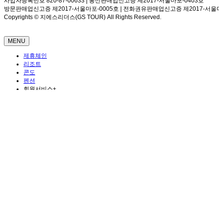
사업자등록번호 820-87-00633 | 통신판매업신고증 제2017-서울마포-0403호
방문판매업신고증 제2017-서울마포-0005호 | 전화권유판매업신고증 제2017-서울마
Copyrights © 지에스리더스(GS TOUR) All Rights Reserved.
MENU
제휴체인
리조트
콘도
펜션
회원서비스
+
예약가이드
멤버십혜택
여행정보
+
날씨정보
관광안내
고객센터
+
공지사항
자주하는질문