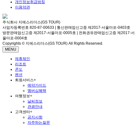
개인정보취급방침
이용약관
주식회사 지에스리더스(GS TOUR)
사업자등록번호 820-87-00633 | 통신판매업신고증 제2017-서울마포-0403호
방문판매업신고증 제2017-서울마포-0005호 | 전화권유판매업신고증 제2017-서
울마포-0004호
Copyrights © 지에스리더스(GS TOUR) All Rights Reserved.
MENU
제휴체인
리조트
콘도
펜션
회원서비스
+
예약가이드
멤버십혜택
여행정보
+
날씨정보
관광안내
고객센터
+
공지사항
자주하는질문