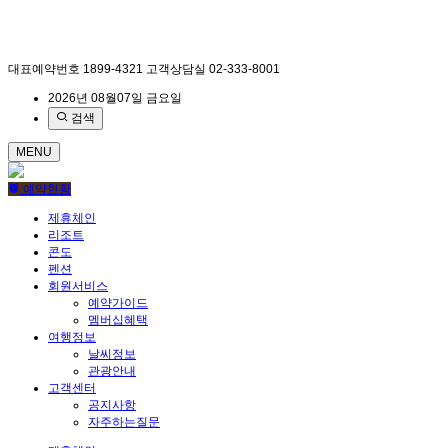
대표예약번호
1899-4321
고객상담실
02-333-8001
2026년 08월07일 금요일
검색
MENU
예약현황
제휴체인
리조트
콘도
펜션
회원서비스
예약가이드
멤버십혜택
여행정보
날씨정보
관광안내
고객센터
공지사항
자주하는질문