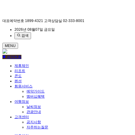
대표예약번호
1899-4321
고객상담실
02-333-8001
2026년 08월07일 금요일
검색
MENU
예약현황
제휴체인
리조트
콘도
펜션
회원서비스
예약가이드
멤버십혜택
여행정보
날씨정보
관광안내
고객센터
공지사항
자주하는질문