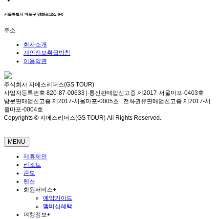
서울특별시 마포구 양화로12길 8-8
주소
회사소개
개인정보취급방침
이용약관
주식회사 지에스리더스(GS TOUR)
사업자등록번호 820-87-00633 | 통신판매업신고증 제2017-서울마포-0403호
방문판매업신고증 제2017-서울마포-0005호 | 전화권유판매업신고증 제2017-서
울마포-0004호
Copyrights © 지에스리더스(GS TOUR) All Rights Reserved.
MENU
제휴체인
리조트
콘도
펜션
회원서비스
+
예약가이드
멤버십혜택
여행정보
+