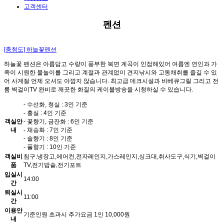
고객센터
펜션
[충청도]
하늘꽃펜션
하늘꽃 펜션은 아름답고 수량이 풍부한 북면 계곡이 인접해있어 여름엔 연인과 가
족이 시원한 물놀이를 그리고 계절과 관계없이 견지낚시와 고동채취를 즐길 수 있
어 사계절 언제 오셔도 아깝지 않습니다. 최고급 데크시설과 바베큐그릴 그리고 전
룸 벽걸이TV 완비로 깨끗한 화질의 케이블방송을 시청하실 수 있습니다.
- 수선화, 청실 : 3인 기준
- 홍실 : 4인 기준
객실안
- 꽃향기, 금잔화 : 6인 기준
내
- 채송화 : 7인 기준
- 솔향기 : 8인 기준
- 풀향기 : 10인 기준
객실비
침구.냉장고,에어컨,전자레인지,가스레인지,싱크대,취사도구,식기,벽걸이
품
TV,전기밥솥,전기포트
입실시
14:00
간
퇴실시
11:00
간
이용안
기준인원 초과시 추가요금 1인 10,000원
내