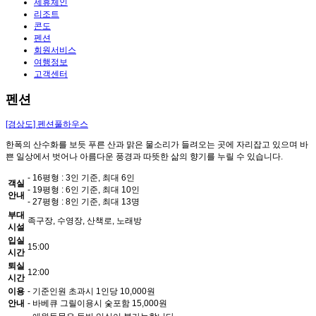
제휴체인
리조트
콘도
펜션
회원서비스
여행정보
고객센터
펜션
[경상도]
펜션풀하우스
한폭의 산수화를 보듯 푸른 산과 맑은 물소리가 들려오는 곳에 자리잡고 있으며 바
쁜 일상에서 벗어나 아름다운 풍경과 따뜻한 삶의 향기를 누릴 수 있습니다.
- 16평형 : 3인 기준, 최대 6인
객실
- 19평형 : 6인 기준, 최대 10인
안내
- 27평형 : 8인 기준, 최대 13명
부대
족구장, 수영장, 산책로, 노래방
시설
입실
15:00
시간
퇴실
12:00
시간
이용
- 기준인원 초과시 1인당 10,000원
안내
- 바베큐 그릴이용시 숯포함 15,000원