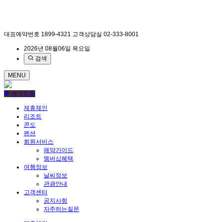
대표예약번호
1899-4321
고객상담실
02-333-8001
2026년 08월06일 목요일
검색
MENU
예약현황
제휴체인
리조트
콘도
펜션
회원서비스
예약가이드
멤버십혜택
여행정보
날씨정보
관광안내
고객센터
공지사항
자주하는질문