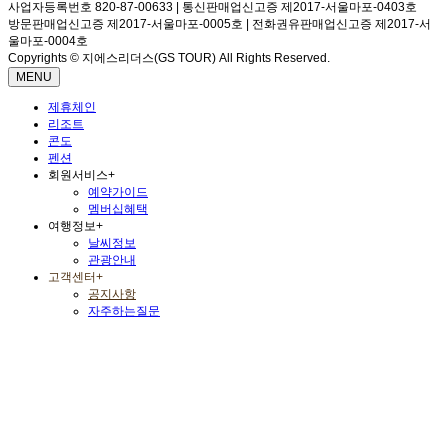
사업자등록번호 820-87-00633 | 통신판매업신고증 제2017-서울마포-0403호
방문판매업신고증 제2017-서울마포-0005호 | 전화권유판매업신고증 제2017-서
울마포-0004호
Copyrights © 지에스리더스(GS TOUR) All Rights Reserved.
MENU
제휴체인
리조트
콘도
펜션
회원서비스
+
예약가이드
멤버십혜택
여행정보
+
날씨정보
관광안내
고객센터
+
공지사항
자주하는질문