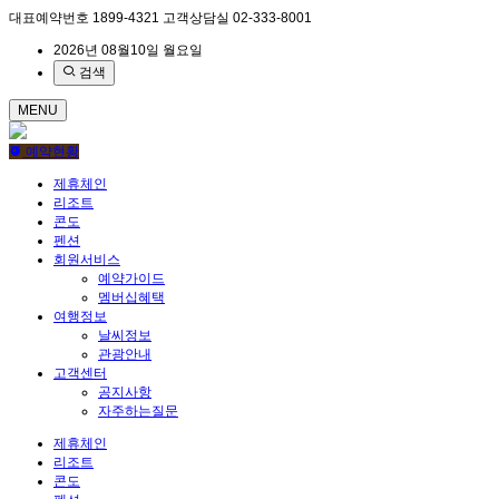
대표예약번호
1899-4321
고객상담실
02-333-8001
2026년 08월10일 월요일
검색
MENU
예약현황
제휴체인
리조트
콘도
펜션
회원서비스
예약가이드
멤버십혜택
여행정보
날씨정보
관광안내
고객센터
공지사항
자주하는질문
제휴체인
리조트
콘도