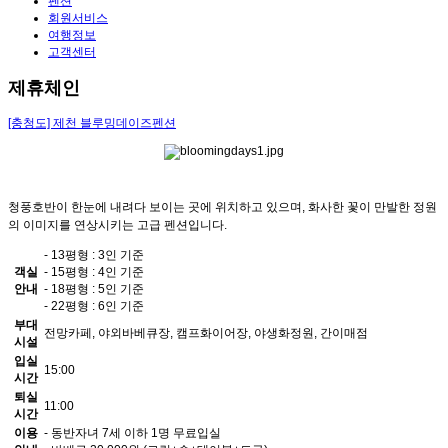
펜션
회원서비스
여행정보
고객센터
제휴체인
[충청도]
제천 블루밍데이즈펜션
청풍호반이 한눈에 내려다 보이는 곳에 위치하고 있으며, 화사한 꽃이 만발한 정원
의 이미지를 연상시키는 고급 펜션입니다.
- 13평형 : 3인 기준
객실
- 15평형 : 4인 기준
안내
- 18평형 : 5인 기준
- 22평형 : 6인 기준
부대
전망카페, 야외바베큐장, 캠프화이어장, 야생화정원, 간이매점
시설
입실
15:00
시간
퇴실
11:00
시간
이용
- 동반자녀 7세 이하 1명 무료입실