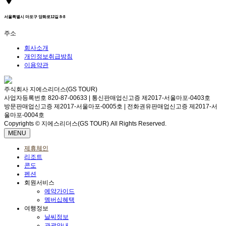
서울특별시 마포구 양화로12길 8-8
주소
회사소개
개인정보취급방침
이용약관
주식회사 지에스리더스(GS TOUR)
사업자등록번호 820-87-00633 | 통신판매업신고증 제2017-서울마포-0403호
방문판매업신고증 제2017-서울마포-0005호 | 전화권유판매업신고증 제2017-서
울마포-0004호
Copyrights © 지에스리더스(GS TOUR) All Rights Reserved.
MENU
제휴체인
리조트
콘도
펜션
회원서비스
예약가이드
멤버십혜택
여행정보
날씨정보
관광안내