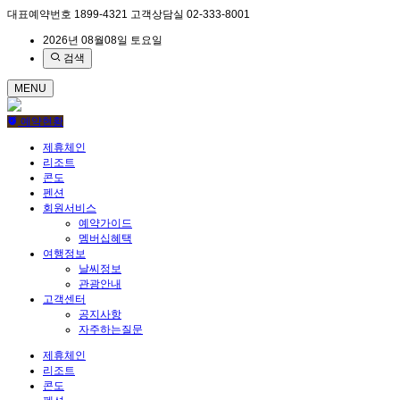
대표예약번호
1899-4321
고객상담실
02-333-8001
2026년 08월08일 토요일
검색
MENU
예약현황
제휴체인
리조트
콘도
펜션
회원서비스
예약가이드
멤버십혜택
여행정보
날씨정보
관광안내
고객센터
공지사항
자주하는질문
제휴체인
리조트
콘도